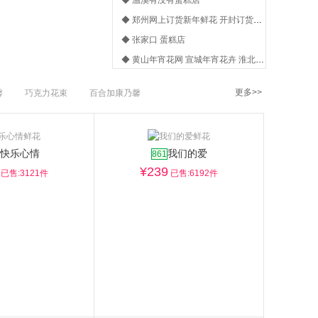
◆ 温溪有没有蛋糕店
◆ 郑州网上订货新年鲜花 开封订货新年礼品,
◆ 张家口 蛋糕店
◆ 黄山年宵花网 宣城年宵花卉 淮北年宵花团
◆ 东港订蛋糕
更多>>
馨
巧克力花束
百合加康乃馨
快乐心情
我们的爱
861
¥
239
已售:3121件
已售:6192件