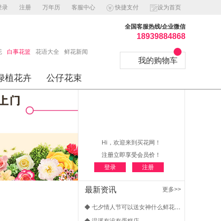
登录
注册
万年历
客服中心
快捷支付
设为首页
全国客服热线/企业微信
18939884868
花
白事花篮
花语大全
鲜花新闻
我的购物车
绿植花卉
公仔花束
Hi，欢迎来到买花网！
注册立即享受会员价！
登录
注册
最新资讯
更多>>
◆ 七夕情人节可以送女神什么鲜花？- 情人节