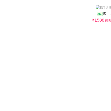
携手
860
¥
1588
已售:
送合适的鲜花给
爱情
生日
友情
祝福
商务
探望
开业
祝寿
2F
热卖·可口蛋糕
水果蛋糕
生日
2526
¥
253
已售: