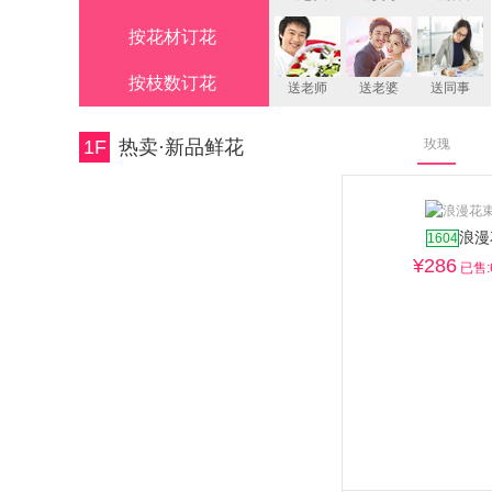
按花材订花
按枝数订花
送老师
送老婆
送同事
1F
热卖·新品鲜花
玫瑰
浪漫
1604
¥
286
已售: