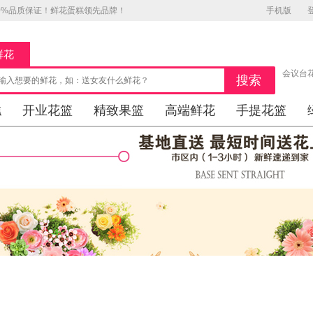
00%品质保证！鲜花蛋糕领先品牌！
手机版
鲜花
会议台
糕
开业花篮
精致果篮
高端鲜花
手提花篮