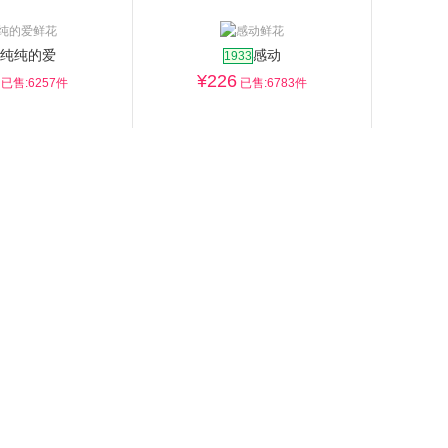
纯纯的爱
感动
1933
¥
226
已售:6257件
已售:6783件
更多>>
妈妈蛋糕
小孩蛋糕
向日葵蛋糕
绿色情怀
2514
¥
236
已售:4867件
已售:5110件