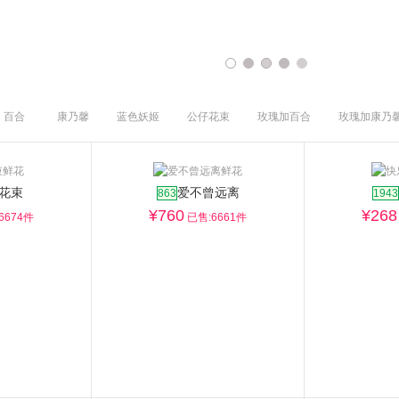
百合
康乃馨
蓝色妖姬
公仔花束
玫瑰加百合
玫瑰加康乃
花束
爱不曾远离
863
1943
¥
760
¥
268
6674件
已售:6661件