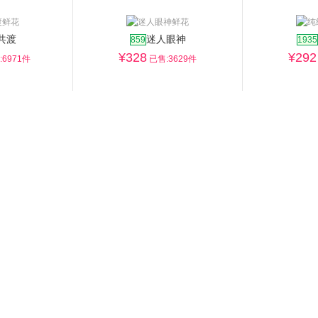
共渡
迷人眼神
859
1935
¥
328
¥
292
6971件
已售:3629件
鲜奶蛋糕
巧克力
多层蛋糕
网红蛋糕
情侣蛋糕
爸爸蛋糕
心怡
生日蛋糕F
2522
2518
¥
253
¥
215
7332件
已售:4961件