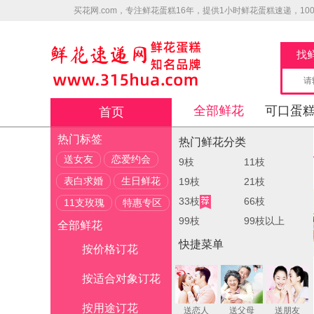
买花网.com，专注鲜花蛋糕16年，提供1小时鲜花蛋糕速递，1
找
全部鲜花
可口蛋
首页
热门标签
热门鲜花分类
送女友
恋爱约会
9枝
11枝
表白求婚
生日鲜花
19枝
21枝
33枝
66枝
11支玫瑰
特惠专区
99枝
99枝以上
全部鲜花
快捷菜单
按价格订花
按适合对象订花
按用途订花
送恋人
送父母
送朋友